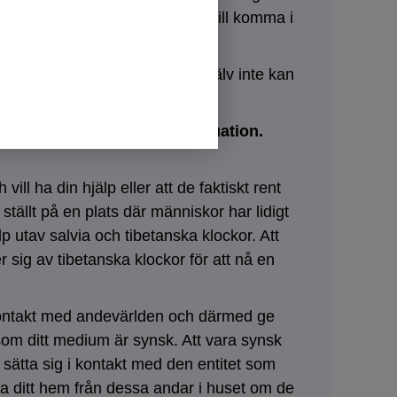
jorden som rör sig runt dig och vill komma i
sdjur reagerar mot något man själv inte kan
t ska tas på största allvar.
jälper dig med din unika situation.
l ha din hjälp eller att de faktiskt rent
 ställt på en plats där människor har lidigt
p utav salvia och tibetanska klockor. Att
sig av tibetanska klockor för att nå en
 kontakt med andevärlden och därmed ge
som ditt medium är synsk. Att vara synsk
sätta sig i kontakt med den entitet som
na ditt hem från dessa andar i huset om de