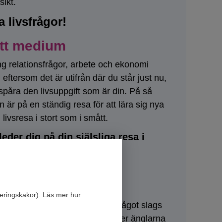
sikt.
a livsfrågor!
ditt medium
ng relationsfrågor, arbete och ekonomi
um eftersom det är utifrån där du står just nu,
spåra den livsuppgift som är din. På så
n är på en ständig resa för att lära sig nya
livsresa i stort som i smått.
er dig på din själsliga resa i
idan
eringskakor). Läs mer hur
 i huset och tänker att man har något slags
site
.
mmer från en avliden släkting eller änglarna