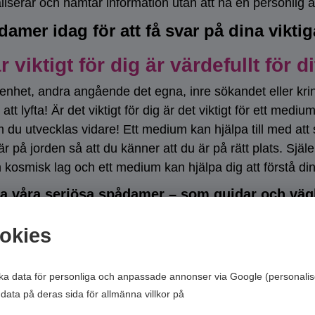
aliserar och hämtar information utan att ha en personlig å
amer idag för att få svar på dina viktig
r viktigt för dig är värdefullt för 
enhet, andra angående det egna, inre sökandet eller kri
att lyfta! Är det viktigt för dig är det viktigt för ett medi
du utvecklas vidare! Ett medium kan hjälpa till med att 
är på jorden så att du känner att du är på rätt plats. Själe
n kosmisk lag och ett medium kan hjälpa dig att förstå din 
 våra seriösa spådamer – som guidar och vägled
mot dig och dina frågor i ljus och kärlek.
okies
ar i hemmet – Besök från andra s
ska data för personliga och anpassade annonser via Google (personalis
rgier man har omkring sig. Man upplever att något rör sig
data på deras sida för allmänna villkor på
Google’s Privacy & Terms of 
tsatt för svart magi till hälsning från andra sidan som ko