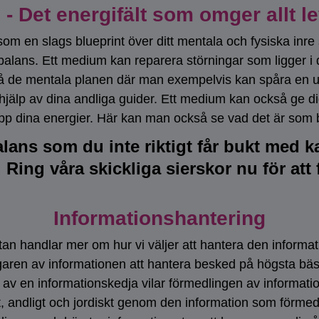
 - Det energifält som omger allt l
som en slags blueprint över ditt mentala och fysiska inr
alans. Ett medium kan reparera störningar som ligger i
l på de mentala planen där man exempelvis kan spåra en u
ed hjälp av dina andliga guider. Ett medium kan också ge di
p dina energier. Här kan man också se vad det är som be
lans som du inte riktigt får bukt med k
Ring våra skickliga sierskor nu för att
Informationshantering
an handlar mer om hur vi väljer att hantera den information
aren av informationen att hantera besked på högsta bästa
 av en informationskedja vilar förmedlingen av informatio
ligt, andligt och jordiskt genom den information som förme