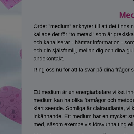
Med
Ordet ”medium” anknyter till att det finns
kallade det för ”to metaxi” som är grekiska 
och kanaliserar - hämtar information - so
och din själsfamilj, mellan dig och dina 
andekontakt.
Ring oss nu för att få svar på dina frågor so
Ett medium är en energiarbetare vilket inne
medium kan ha olika förmågor och metoderna
klart seende. Somliga är clairaudianta, vil
inkännande. Ett medium har en mycket stark
med, såsom exempelvis försvunna ting ell