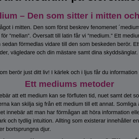
ium – Den som sitter i mitten och
 något i mitten. Den som först beskrev fenomenet ´medium´
för ”mellan”. Översatt till latin får vi ”medium.” Ett medi
m sedan förmedlas vidare till den som beskeden berör. E
guider, vägledare och din mästare samt dina skyddsängla
m berör just ditt liv! I kärlek och i ljus får du information
Ett mediums metoder
bär att ett medium kan se förfluten tid, nuet samt det som
 kan skilja sig från ett medium till ett annat. Somliga ä
ket innebär att man har förmågan att höra information elle
 och tydlig intuition. Allting som existerar innehåller e
er bortsprungna djur.