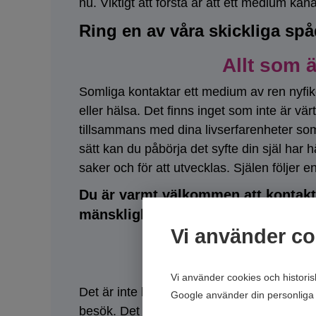
nu. Viktigt att förstå är att ett medium kan
Ring en av våra skickliga spåd
Allt som ä
Somliga kontaktar ett medium av ren nyfik
eller hälsa. Det finns inget som inte är värt 
tillsammans med dina livserfarenheter som 
sätt kan du påbörja det syfte din själ har h
saker och för att utvecklas. Själen följer e
Du är varmt välkommen att kontakta
mänskligheten. Våra spådamer tar e
Vi använder co
And
Vi använder cookies och histori
Det är inte lätt att veta vad för slags ene
Google använder din personliga 
besök. Det kan vara allt ifrån att man är u