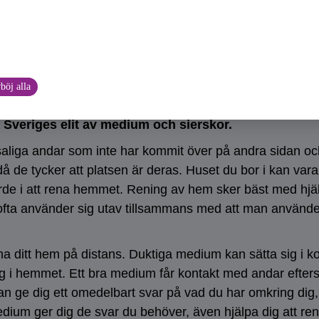
en röra sig om en själsfrände eller en tvillingsjäl här på 
n att det slår i skåpluckor, saker faller ner, att ens hu
ten när du sover. Dessa tecken på att man har andar i huse
böj alla
 tarotguiderna på vår hemsida:
www.sierska.se
som h
a Sveriges elit av medium och sierskor.
iga andar som inte har kommit över på andra sidan och vil
 då de tycker att platsen är deras. Huset du bor i kan vara
värde i att rena hemmet. Rening av hem sker bäst med hjäl
fta använder sig utav tillsammans med att man använder 
na ditt hem på distans. Duktiga medium kan sätta sig i
sig i hemmet. Ett bra medium får kontakt med andar efter
n ge dig ett omedelbart svar på vad du har omkring dig, 
edium ger dig de svar du behöver, även hjälpa dig att re