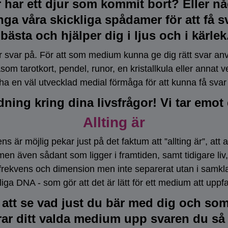
r har ett djur som kommit bort? Eller n
ga våra skickliga spådamer för att få sv
ästa och hjälper dig i ljus och i kärlek
r svar på. För att som medium kunna ge dig rätt svar an
m tarotkort, pendel, runor, en kristallkula eller annat 
 en väl utvecklad medial förmåga för att kunna få svar 
ning kring dina livsfrågor! Vi tar emot d
Allting är
s är möjlig pekar just på det faktum att ”allting är”, att 
n även sådant som ligger i framtiden, samt tidigare liv, be
frekvens och dimension men inte separerat utan i samklan
älsliga DNA - som gör att det är lätt för ett medium att uppfa
att se vad just du bär med dig och som k
rar ditt valda medium upp svaren du så 