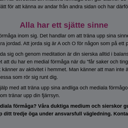
 lätt för att känna av andar från andra sidan och har därf
Alla har ett sjätte sinne
örmåga inom sig. Det handlar om att träna upp sina sinn
ara jordad. Att jorda sig är A och O för någon som på ett p
a sig och genom meditation är din sierska alltid i balans
 att du har en medial förmåga när du ”får saker och ting t
t känner av aktivitet i hemmet. Man känner att man inte 
ssa som rör sig runt dig.
jälp med att träna upp sina andliga och mediala förmågor
om tränar upp din fjärrsyn.
ediala förmåga? Våra duktiga medium och sierskor gui
p ditt tredje öga under ansvarsfull vägledning. Kon