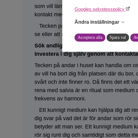
som vill lämna budskap till dig. Det kan äv
Googles sekretesspolicy
kontakt med dig.
Ändra inställningar
Tecken på andar i hemmet kan vara allt frå
se eller att någon drar i ditt täcke på nat
Acceptera alla
Spara val
Av
Sök andlig rådgivning hos någon ut av
Investera i dig själv genom att kontakt
Tecken på andar i huset kan handla om osal
av vill ha bort dig från platsen där du bor,
svårt och inte finner ro. Då finns det ett 
rena med salvia är en ritual som medium o
frekvens av harmoni.
Ett kunnigt medium kan hjälpa dig att re
dig svar på vad det är för andar som rör 
betyder att man ser. Ett kunnigt medium ka
rör sig runt dig och samtidigt som detta m