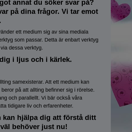
ågot annat du söker svar på?
ar på dina frågor. Vi tar emot
.
vänder ett medium sig av sina mediala
verktyg som passar. Detta är enbart verktyg
via dessa verktyg.
ig i ljus och i kärlek.
allting samexisterar. Att ett medium kan
ror på att allting befinner sig i rörelse.
g och parallellt. Vi bär också våra
tta tidigare liv och erfarenheter.
an hjälpa dig att förstå ditt
väl behöver just nu!