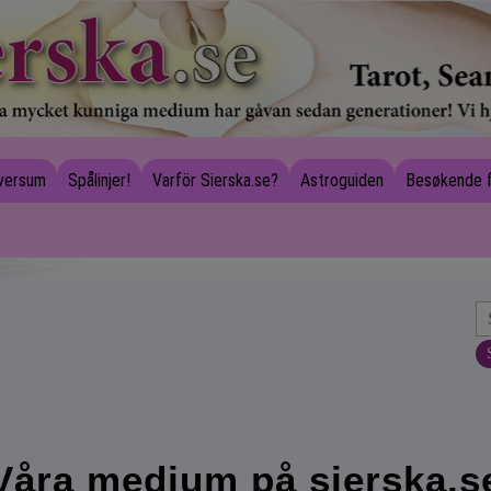
iversum
Spålinjer!
Varför Sierska.se?
Astroguiden
Besøkende 
Våra medium på sierska.s