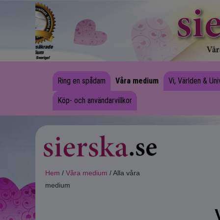
Ring en spådam
Våra medium
Vi, Världen & Un
Köp- och användarvillkor
Hem
/
Våra medium
/ Alla våra
medium