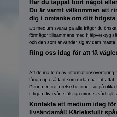
Har du tappat bort något elle
Du är varmt välkommen att rin
dig i omtanke om ditt högsta b
Ett medium svarar på alla frågor du önska
förmågor tillsammans med hjälpverktyg såso
och den som använder sig av dem måste ha
Ring oss idag för att få vägled
Att denna form av informationsöverföring en
fånga upp sådant som redan har inträffat me
Denna energirörelse befinner sig på olika 
tidigare liv i vårt själsliga minne - vårt sj
Kontakta ett medium idag för 
livsändamål! Kärleksfullt spå