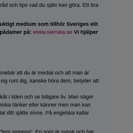
åd och tips vad du själv kan göra. Ett bra
duktigt medium som tillhör Sveriges elit
 spådamer på:
www.sierska.se
Vi hjälper
nnebär att du är medial och att man är
ig runt dig, kanske höra dem, betyder att
 i tiden och se tidigare liv. Man säger
niska tänker eller känner men man kan
t ditt sjätte sinne. På engelska kallar
e ”fem sinnena”. En som är synsk och har