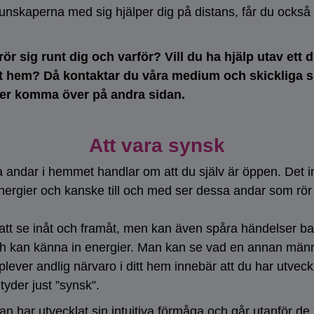
unskaperna med sig hjälper dig på distans, får du också r
rör sig runt dig och varför? Vill du ha hjälp utav ett 
ditt hem? Då kontaktar du våra medium och skickliga
ver komma över på andra sidan.
Att vara synsk
 andar i hemmet handlar om att du själv är öppen. Det i
rgier och kanske till och med ser dessa andar som rör s
t se inåt och framåt, men kan även spåra händelser bakåt
 och kan känna in energier. Man kan se vad en annan män
ver andlig närvaro i ditt hem innebär att du har utveckla
yder just ”synsk”.
an har utvecklat sin intuitiva förmåga och går utanför d