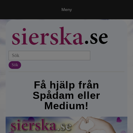
Meny
Ring en spådam
Våra medium
Vi, Världen & Universum
Sök
Spålinjer!
Varför Sierska.se?
Få hjälp från
Spådam eller
Astroguiden
Medium!
Besøkende fra Norge
Kontakt