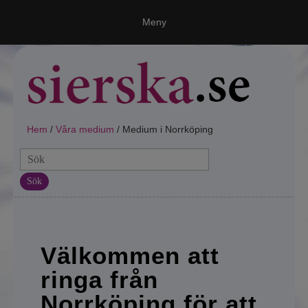
Meny
Ring en spådam
Våra medium
Alla våra medium
Hem
/
Våra medium
/ Medium i Norrköping
Medium i Stockholm
Sök
Medium i Göteborg
Medium i Gävle
Välkommen att
Medium i Malmö
ringa från
Medium i Linköping
Norrköping för att