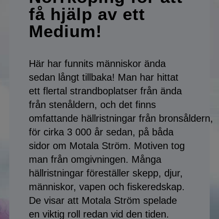
Medium i Norrköping
få hjälp av ett
Medium!
Medium i Uppsala
Medium i Helsingborg
Här har funnits människor ända
Medium i Halmstad
sedan långt tillbaka! Man har hittat
ett flertal strandboplatser från ända
Medium i Jönköping
från stenåldern, och det finns
Medium i Kalmar
omfattande hällristningar från bronsåldern,
för cirka 3 000 år sedan, på båda
Medium i Karlstad
sidor om Motala Ström. Motiven tog
man från omgivningen. Många
Medium i Sundsvall
hällristningar föreställer skepp, djur,
Medium i Östersund
människor, vapen och fiskeredskap.
De visar att Motala Ström spelade
Medium i Umeå
en viktig roll redan vid den tiden.