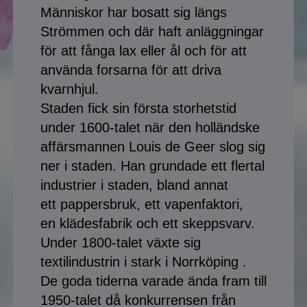
Människor har bosatt sig längs
Medium i Borås
Strömmen och där haft anläggningar
Medium i Borlänge
för att fånga lax eller ål och för att
använda forsarna för att driva
Medium i Västerås
kvarnhjul.
Staden fick sin första storhetstid
Medium i Dalarna
Vi, Världen & Universum
under 1600-talet när den holländske
Medium i Växjö
affärsmannen Louis de Geer slog sig
Spålinjer!
ner i staden. Han grundade ett flertal
Medium i Värmland
industrier i staden, bland annat
Varför Sierska.se?
ett pappersbruk, ett vapenfaktori,
Astroguiden
en klädesfabrik och ett skeppsvarv.
Under 1800-talet växte sig
Besøkende fra Norge
textilindustrin i stark i Norrköping .
De goda tiderna varade ända fram till
Kontakt
1950-talet då konkurrensen från