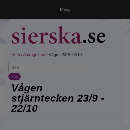
Meny
Ring en spådam
Våra medium
Vi, Världen & Universum
Hem
/
Astroguiden
/ Vågen 23/9-22/10
Spålinjer!
Sök
Varför Sierska.se?
Vågen
Astroguiden
stjärntecken 23/9 -
22/10
Tarot
Spådom