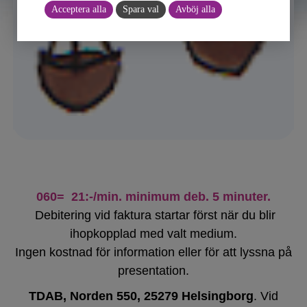
Acceptera alla
Spara val
Avböj alla
060= 21:-/min. minimum deb. 5 minuter.
Debitering vid faktura startar först när du blir
ihopkopplad med valt medium.
Ingen kostnad för information eller för att lyssna på
presentation.
TDAB, Norden 550, 25279 Helsingborg
. Vid