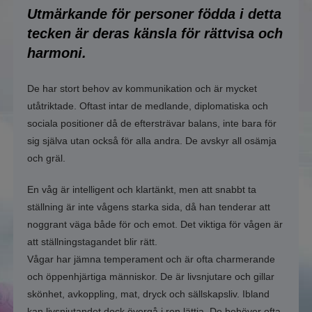
Astrologi/horoskop
Utmärkande för personer födda i detta
tecken är deras känsla för rättvisa och
Planeternas kosmiska krafter
harmoni.
Lär dig mer om Tarottolkning
De har stort behov av kommunikation och är mycket
Väduren 20/3-19/4
utåtriktade. Oftast intar de medlande, diplomatiska och
sociala positioner då de eftersträvar balans, inte bara för
Oxen 20/4-20/5
sig själva utan också för alla andra. De avskyr all osämja
och gräl.
Tvillingarna 21/5-20/6
En våg är intelligent och klartänkt, men att snabbt ta
Kräftan 21/6-21/7
ställning är inte vågens starka sida, då han tenderar att
noggrant väga både för och emot. Det viktiga för vågen är
Lejonet 22/7-22/8
att ställningstagandet blir rätt.
Vågar har jämna temperament och är ofta charmerande
Jungfrun 23/8- 22/9
och öppenhjärtiga människor. De är livsnjutare och gillar
Vågen 23/9-22/10
skönhet, avkoppling, mat, dryck och sällskapsliv. Ibland
kan livsnjutandet dock övergå i ren lättja. De behöver ofta