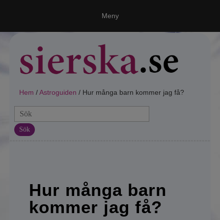
Meny
Ring en spådam
Våra medium
Vi, Världen & Universum
Hem
/
Astroguiden
/ Hur många barn kommer jag få?
Spålinjer!
Sök
Varför Sierska.se?
Astroguiden
Tarot
Hur många barn
Spådom
kommer jag få?