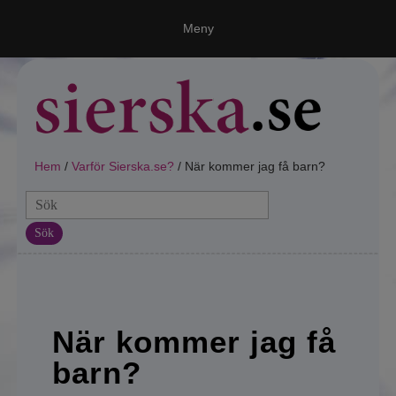
Meny
Ring en spådam
Våra medium
Vi, Världen & Universum
Hem
/
Varför Sierska.se?
/ När kommer jag få barn?
Spålinjer!
Sök
Varför Sierska.se?
Frågor och svar
Spådom kärlek?
När kommer jag få
Kommer jag någonsin att träffa någon?
barn?