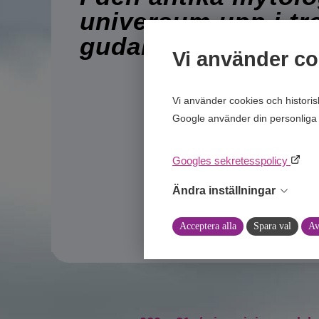
universum upp i tre
gudabröder.
Vi använder co
Vi använder cookies och histori
Google använder din personliga 
Googles sekretesspolicy
Ändra inställningar
Acceptera alla
Spara val
Av