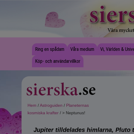
Ring en spådam
Våra medium
Vi, Världen & Uni
Köp- och användarvillkor
Hem
/
Astroguiden
/
Planeternas
kosmiska krafter
/ > Neptunus!
Jupiter tilldelades himlarna, Pluto 