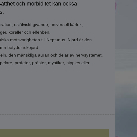
atthet och morbiditet kan också
s.
ration, osjälviskt givande, universell kärlek,
oger, koraller och elfenben.
iska motsvarigheten till Neptunus. Njord är den
amn betyder ickejord.
rteln, den mänskliga auran och delar av nervsystemet.
elare, profeter, präster, mystiker, hippies eller