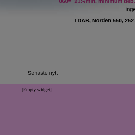
060= 21:-/min. minimum deb. 
Inge
TDAB, Norden 550, 252
Senaste nytt
[Empty widget]