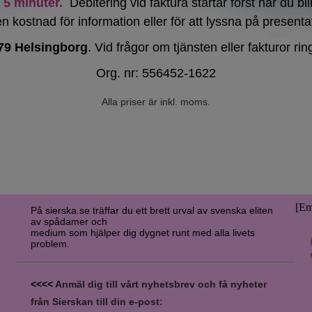
5 minuter.
Debitering vid faktura startar först när du b
n kostnad för information eller för att lyssna på presenta
79 Helsingborg
. Vid frågor om tjänsten eller fakturor ri
Org. nr: 556452-1622
Alla priser är inkl. moms.
[Em
På sierska.se träffar du ett brett urval av svenska eliten
av spådamer och
medium som hjälper dig dygnet runt med alla livets
problem.
<<<<
Anmäl dig till vårt nyhetsbrev och få nyheter
från Sierskan till din e-post: