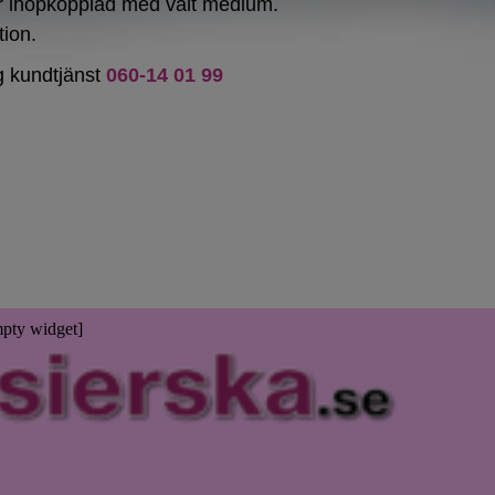
lir ihopkopplad med valt medium.
tion.
ng kundtjänst
060-14 01 99
pty widget]