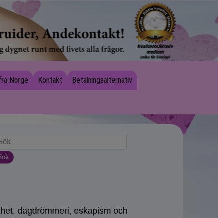
fra Norge
Kontakt
Betalningsalternativ
Sök
athet, dagdrömmeri, eskapism och