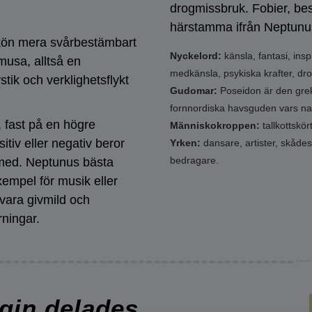
drogmissbruk. Fobier, bes
härstamma ifrån Neptunu
kön mera svårbestämbart
Nyckelord:
känsla, fantasi, inspi
musa, alltså en
medkänsla, psykiska krafter, dr
tik och verklighetsflykt
Gudomar:
Poseidon är den grek
fornnordiska havsguden vars n
 fast på en högre
Människokroppen:
tallkottskö
iv eller negativ beror
Yrken:
dansare, artister, skådesp
bedragare.
 med. Neptunus bästa
xempel för musik eller
 vara givmild och
rningar.
ogin delades