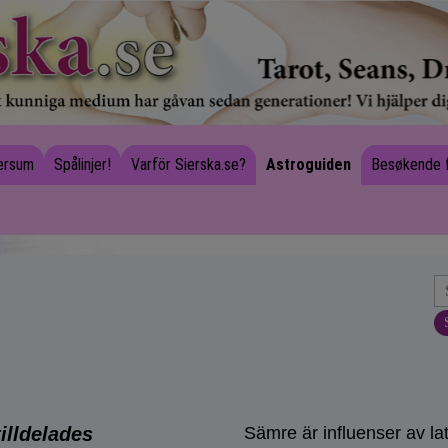
versum
Spålinjer!
Varför Sierska.se?
Astroguiden
Besøkende 
tilldelades
Sämre är influenser av l