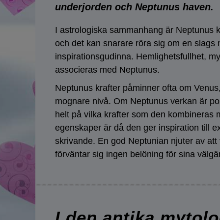
underjorden och Neptunus haven.
I astrologiska sammanhang är Neptunus 
och det kan snarare röra sig om en slags 
inspirationsgudinna. Hemlighetsfullhet, mys
associeras med Neptunus.
Neptunus krafter påminner ofta om Venus,
mognare nivå. Om Neptunus verkan är posit
helt på vilka krafter som den kombineras
egenskaper är då den ger inspiration till e
skrivande. En god Neptunian njuter av att
förväntar sig ingen belöning för sina välgä
I den antika mytol