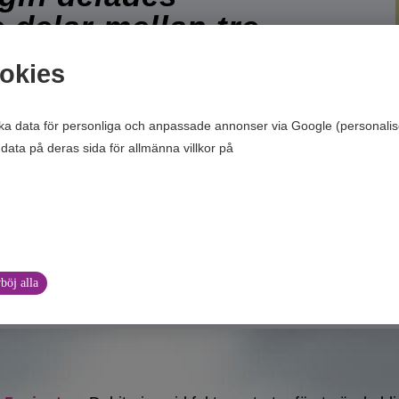
 delar mellan tre
okies
ska data för personliga och anpassade annonser via Google (personalis
data på deras sida för allmänna villkor på
Google’s Privacy & Terms of 
böj alla