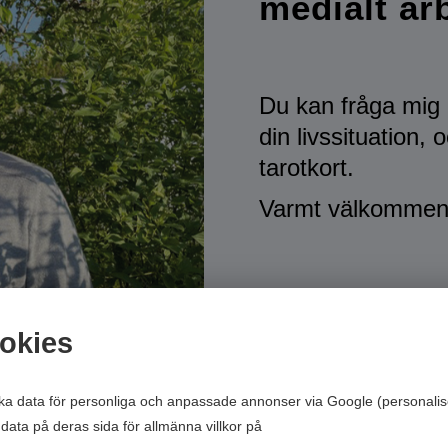
medialt ar
Du kan fråga mig 
din livssituation
tarotkort.
Varmt välkommen a
okies
ska data för personliga och anpassade annonser via Google (personalis
data på deras sida för allmänna villkor på
Google’s Privacy & Terms of 