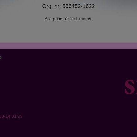
Org. nr: 556452-1622
Alla priser är inkl. moms.
p
60-14 01 99