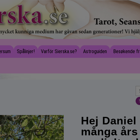
versum
Spålinjer!
Varför Sierska.se?
Astroguiden
Besøkende fr
Hej Daniel 
många års 