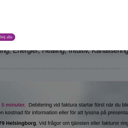
Förutom svenska talar jag även engelska.
böj alla
Arbetsområden:
ng, Energier, Healing, Intuitiv, Kanalisering
5 minuter.
Debitering vid faktura startar först när du b
n kostnad för information eller för att lyssna på presenta
79 Helsingborg
. Vid frågor om tjänsten eller fakturor ri