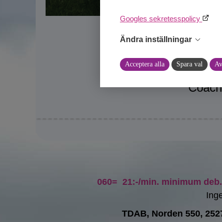
Googles sekretesspolicy
Ändra inställningar
Acceptera alla
Spara val
Av
Coachi
060= 21:-/min. minimum deb. 
Inge
TDAB, Norden 550, 252