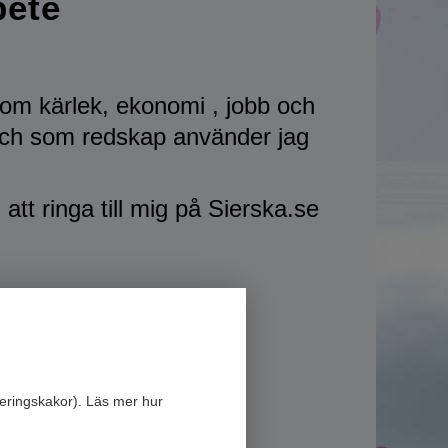
bete
om kärlek, ekonomi , jobb och
, och som redskap använder jag
tt ringa till mig på Sierska.se
eringskakor). Läs mer hur
site
.