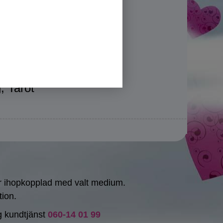
, Tarot
lir ihopkopplad med valt medium.
tion.
ng kundtjänst
060-14 01 99