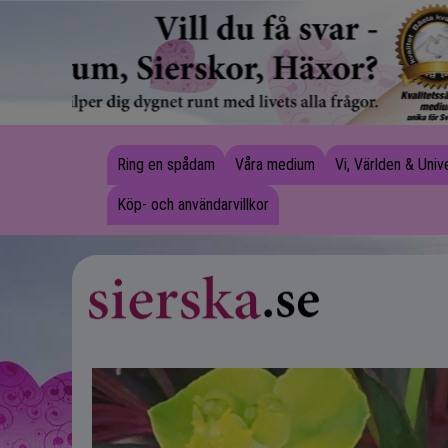
Ring en spådam
Våra medium
Vi, Världen & Uni
Köp- och användarvillkor