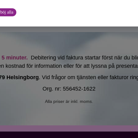
böj alla
5 minuter.
Debitering vid faktura startar först när du b
n kostnad för information eller för att lyssna på presenta
79 Helsingborg
. Vid frågor om tjänsten eller fakturor ri
Org. nr: 556452-1622
Alla priser är inkl. moms.