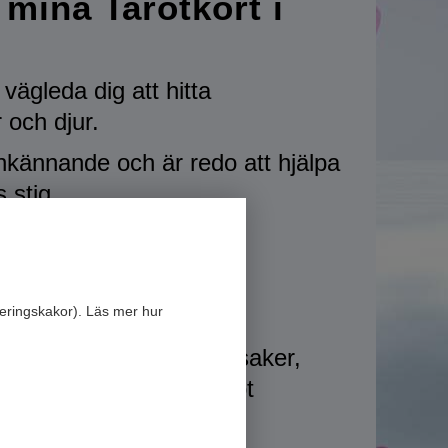
 mina Tarotkort i
t vägleda dig att hitta
 och djur.
nkännande och är redo att hjälpa
s stig.
kommen!
eringskakor). Läs mer hur
rbetsområden:
site
.
a djur, Hitta försvunna saker,
Kanalisering, Synsk, Tarot