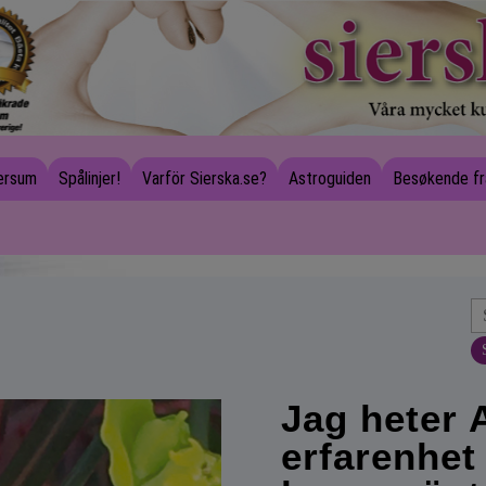
versum
Spålinjer!
Varför Sierska.se?
Astroguiden
Besøkende fr
Jag heter 
erfarenhet