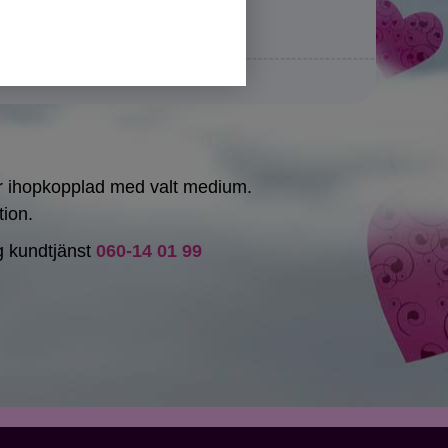
lir ihopkopplad med valt medium.
tion.
ng kundtjänst
060-14 01 99