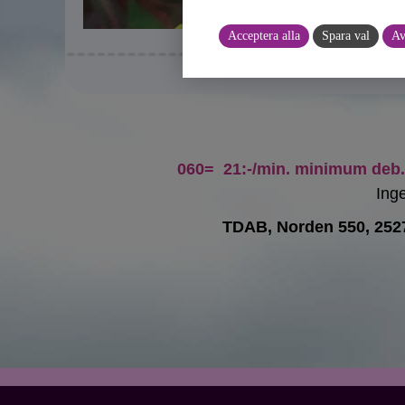
Acceptera alla
Spara val
Av
060= 21:-/min. minimum deb. 
Inge
TDAB, Norden 550, 252