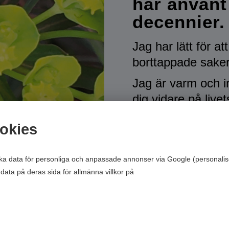
har använt
decennier.
Jag har lätt för at
borttappade saker
Jag är varm och i
dig vidare på livet
Du är varmt väl
okies
ska data för personliga och anpassade annonser via Google (personalis
A
data på deras sida för allmänna villkor på
Google’s Privacy & Terms of 
Hitta försvunn
Intuitiv, 