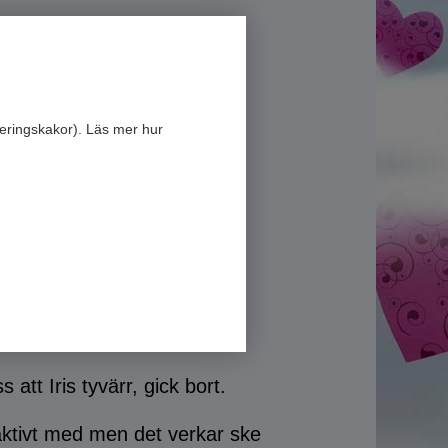
eringskakor). Läs mer hur
site
.
 att Iris tyvärr, gick bort.
aktivt med men det verkar ske