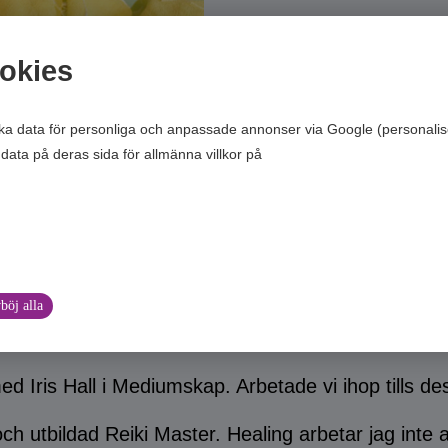
okies
ska data för personliga och anpassade annonser via Google (personalis
data på deras sida för allmänna villkor på
Google’s Privacy & Terms of 
böj alla
ed Iris Hall i Mediumskap. Arbetade vi ihop tills dess
h utbildad Reiki Master. Healing arbetar jag inte 