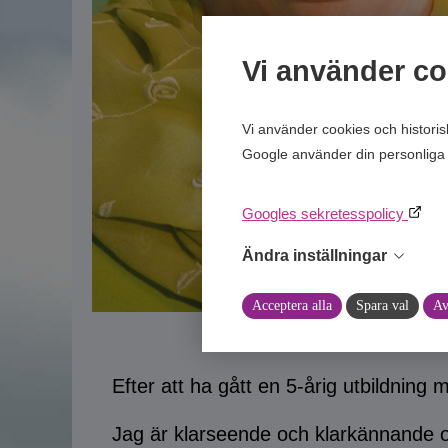
Vi använder co
Vi använder cookies och histori
Google använder din personliga 
Googles sekretesspolicy
Ändra inställningar
Acceptera alla
Spara val
Av
Efter att ha gått en 5-årig utbildning m
Jag är klarseende och klarkännande oc