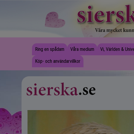
Ring en spådam
Våra medium
Vi, Världen & Uni
Köp- och användarvillkor