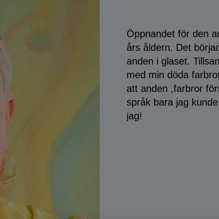
Öppnandet för den an
års åldern. Det börja
anden i glaset. Till
med min döda farbror
att anden ,farbror fö
språk bara jag kunde 
jag!