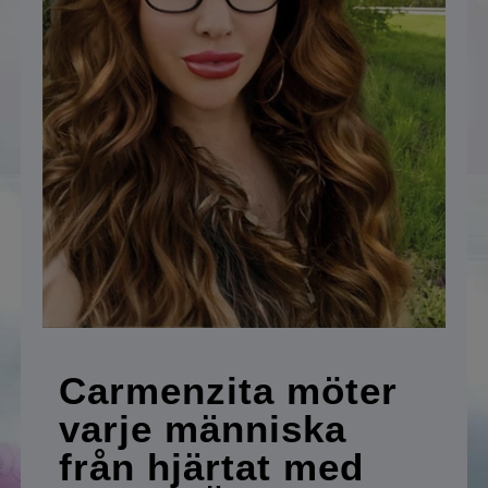
Betalningsalternativ
Köp- och användarvillkor
Carmenzita möter
varje människa
från hjärtat med