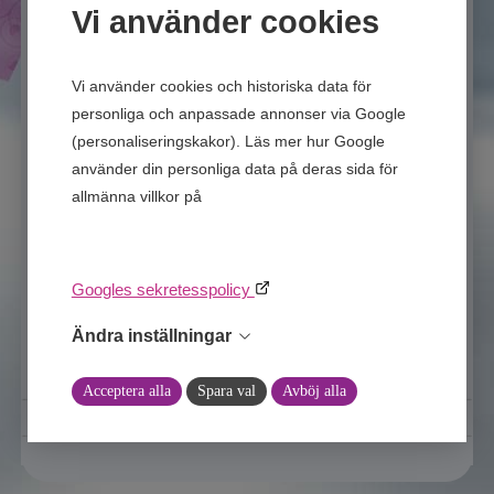
Vi använder cookies
gärna och ger ärliga svar.
Du kan höra av dig till mig när det
Vi använder cookies och historiska data för
gäller: kärlek, ekonomi och relationer
personliga och anpassade annonser via Google
men självklart svarar jag på övriga
(personaliseringskakor). Läs mer hur Google
frågor.Har du några funderingar över
använder din personliga data på deras sida för
livet eller behöver du vägledning så är
allmänna villkor på
Google’s Privacy & Terms of
du välkommen att ringa mig.
site
.
Arbetsområden:
Googles sekretesspolicy
Tarot
Ändra inställningar
Acceptera alla
Spara val
Avböj alla